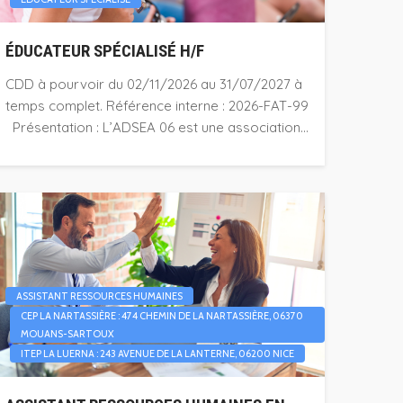
ÉDUCATEUR SPÉCIALISÉ H/F
CDD à pourvoir du 02/11/2026 au 31/07/2027 à
temps complet. Référence interne : 2026-FAT-99
Présentation : L’ADSEA 06 est une association...
ASSISTANT RESSOURCES HUMAINES
CEP LA NARTASSIÈRE : 474 CHEMIN DE LA NARTASSIÈRE, 06370
MOUANS-SARTOUX
ITEP LA LUERNA : 243 AVENUE DE LA LANTERNE, 06200 NICE