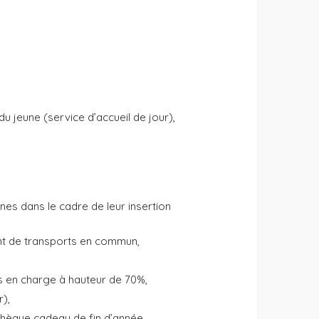
u jeune (service d’accueil de jour),
s dans le cadre de leur insertion
nt de transports en commun,
is en charge à hauteur de 70%,
r),
hèque cadeau de fin d’année,…