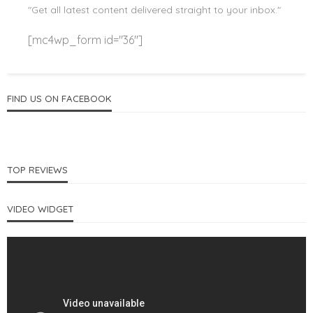
"Get all latest content delivered straight to your inbox."
[mc4wp_form id="36"]
FIND US ON FACEBOOK
TOP REVIEWS
VIDEO WIDGET