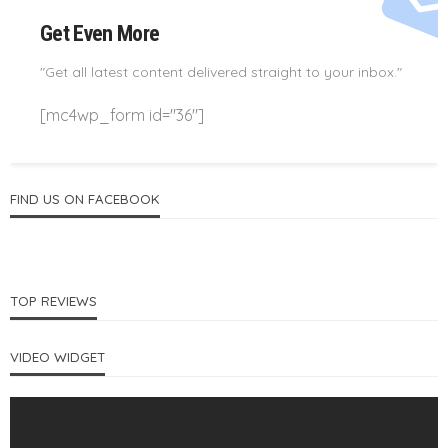
Get Even More
"Get all latest content delivered straight to your inbox."
[mc4wp_form id="36"]
FIND US ON FACEBOOK
TOP REVIEWS
VIDEO WIDGET