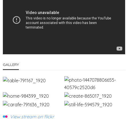
GALLERY
View stream on flickr