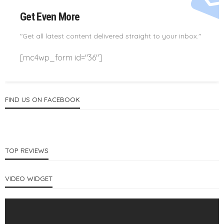
Get Even More
"Get all latest content delivered straight to your inbox."
[mc4wp_form id="36"]
FIND US ON FACEBOOK
TOP REVIEWS
VIDEO WIDGET