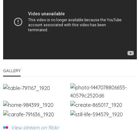
GALLERY
View stream on flickr